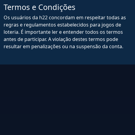
Termos e Condições
Os usuários da h22 concordam em respeitar todas as
regras e regulamentos estabelecidos para jogos de
loteria. É importante ler e entender todos os termos
antes de participar. A violação destes termos pode
resultar em penalizações ou na suspensão da conta.