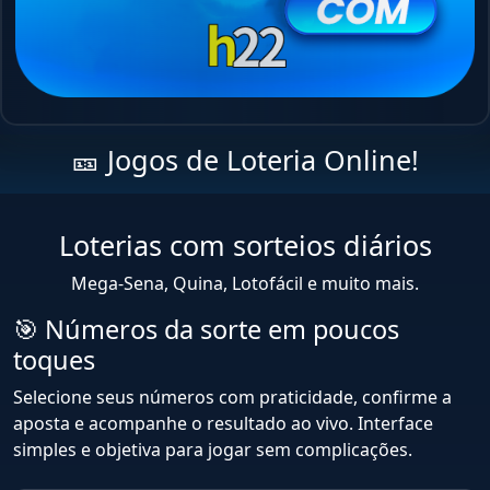
🎫 Jogos de Loteria Online!
Loterias com sorteios diários
Mega-Sena, Quina, Lotofácil e muito mais.
🎯 Números da sorte em poucos
toques
Selecione seus números com praticidade, confirme a
aposta e acompanhe o resultado ao vivo. Interface
simples e objetiva para jogar sem complicações.