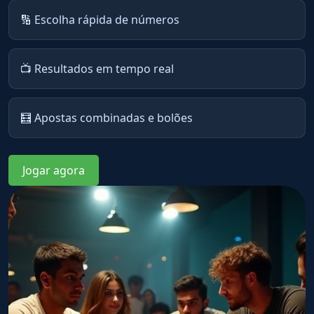
🔢 Escolha rápida de números
📺 Resultados em tempo real
🧮 Apostas combinadas e bolões
Jogar agora