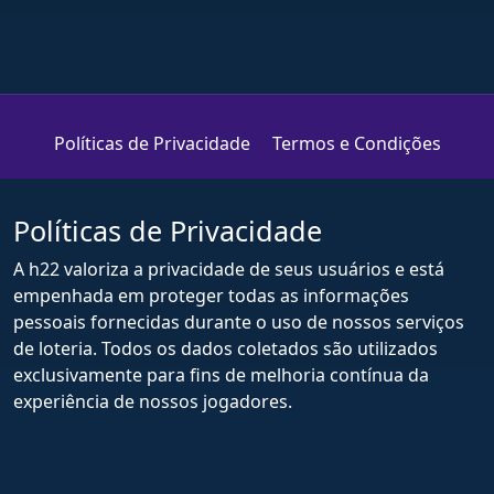
Políticas de Privacidade
Termos e Condições
Políticas de Privacidade
A h22 valoriza a privacidade de seus usuários e está
empenhada em proteger todas as informações
pessoais fornecidas durante o uso de nossos serviços
de loteria. Todos os dados coletados são utilizados
exclusivamente para fins de melhoria contínua da
experiência de nossos jogadores.