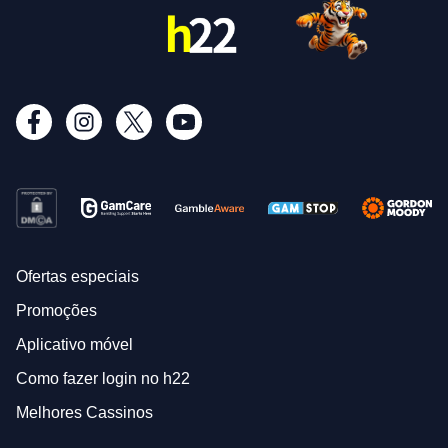
Ofertas especiais
Promoções
Aplicativo móvel
Como fazer login no h22
Melhores Cassinos