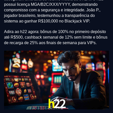
possui licença MGA/B2C/XXX/YYYY, demonstrando
compromisso com a segurança e integridade. João P.,
jogador brasileiro, testemunhou a transparência do
sistema ao ganhar R$100,000 no Blackjack VIP.
Adira ao h22 agora: bônus de 100% no primeiro depósito
até R$500, cashback semanal de 12% sem limite e bônus
de recarga de 25% aos finais de semana para VIPs.