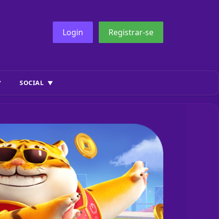
Login
Registrar-se
SOCIAL