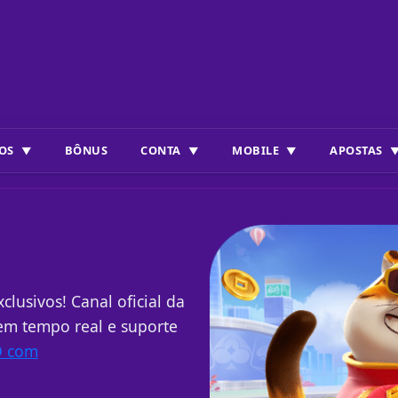
OS
BÔNUS
CONTA
MOBILE
APOSTAS
lusivos! Canal oficial da
em tempo real e suporte
D com