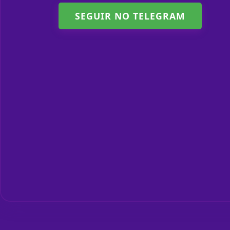
SEGUIR NO TELEGRAM