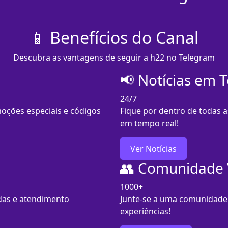
📱 Benefícios do Canal
Descubra as vantagens de seguir a h22 no Telegram
📢 Notícias em 
24/7
oções especiais e códigos
Fique por dentro de todas 
em tempo real!
Ver Notícias
👥 Comunidade 
1000+
idas e atendimento
Junte-se a uma comunidade 
experiências!