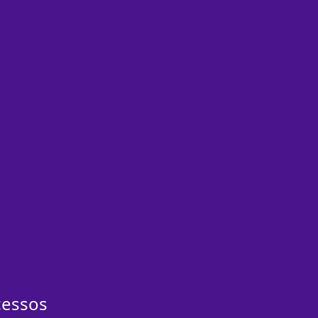
cessos