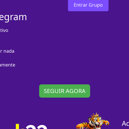
Entrar Grupo
legram
tivo
er nada
camente
SEGUIR AGORA
A