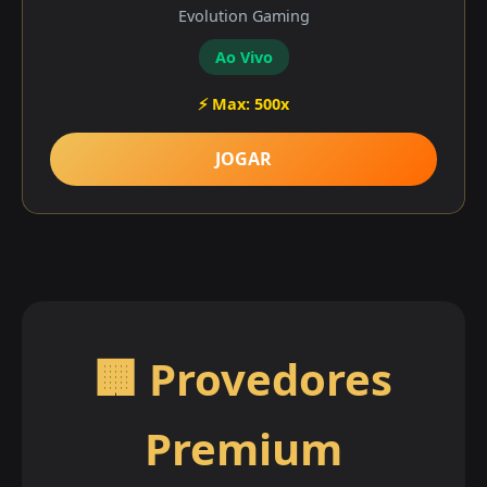
Evolution Gaming
Ao Vivo
⚡ Max: 500x
JOGAR
🏢 Provedores
Premium