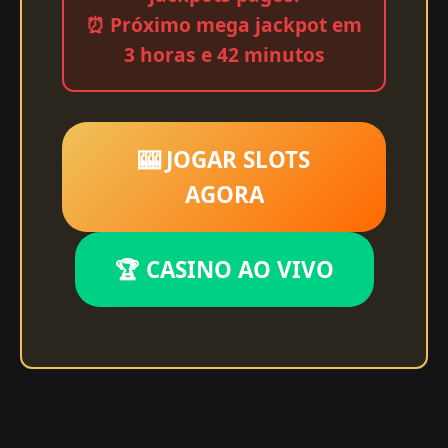
⏰ Próximo mega jackpot em
3 horas e 42 minutos
🎰 JOGAR SLOTS
AGORA
🏆 CASINO AO VIVO