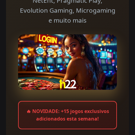
NetEnt, Pragmatic Play,
Evolution Gaming, Microgaming
e muito mais
🔥
NOVIDADE:
+15 jogos exclusivos
adicionados esta semana!