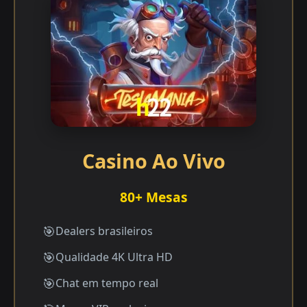
Casino Ao Vivo
80+ Mesas
Dealers brasileiros
Qualidade 4K Ultra HD
Chat em tempo real