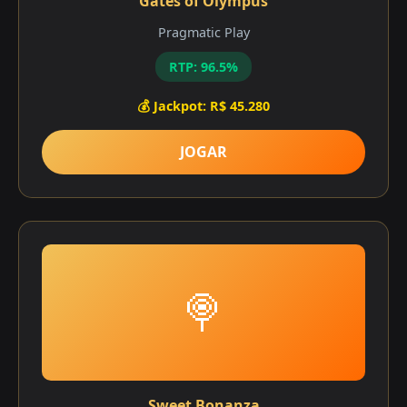
Gates of Olympus
Pragmatic Play
RTP: 96.5%
💰 Jackpot: R$ 45.280
JOGAR
🍭
Sweet Bonanza