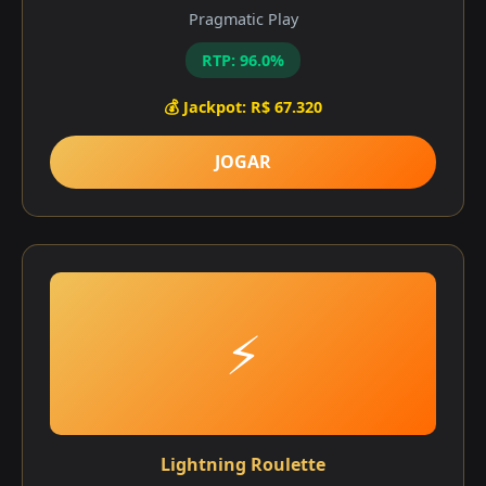
Pragmatic Play
RTP: 96.0%
💰 Jackpot: R$ 67.320
JOGAR
⚡
Lightning Roulette