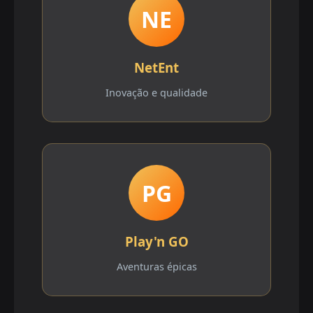
NE
NetEnt
Inovação e qualidade
PG
Play'n GO
Aventuras épicas