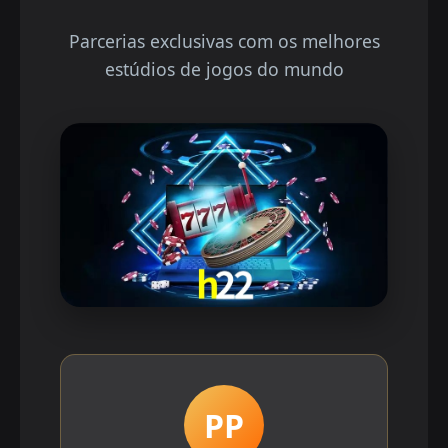
Parcerias exclusivas com os melhores
estúdios de jogos do mundo
PP