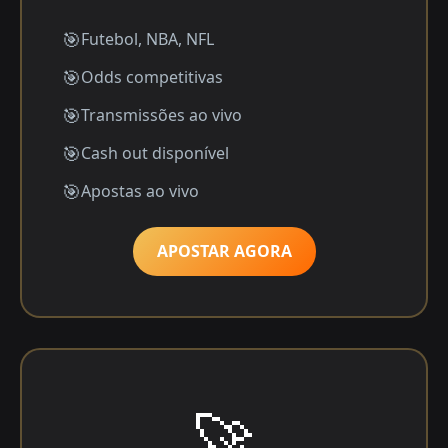
Futebol, NBA, NFL
Odds competitivas
Transmissões ao vivo
Cash out disponível
Apostas ao vivo
APOSTAR AGORA
🚀