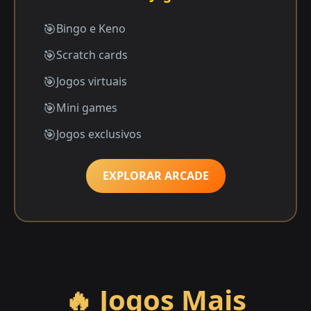
Bingo e Keno
Scratch cards
Jogos virtuais
Mini games
Jogos exclusivos
EXPLORAR ARCADE
🔥 Jogos Mais