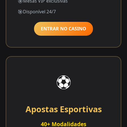
Mesas VIP exclusivas
Disponível 24/7
ENTRAR NO CASINO
⚽
Apostas Esportivas
40+ Modalidades