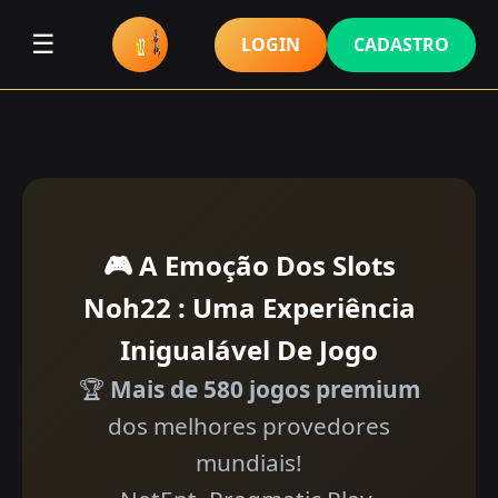
☰
LOGIN
CADASTRO
🎮 A Emoção Dos Slots
Noh22 : Uma Experiência
Inigualável De Jogo
🏆
Mais de 580 jogos premium
dos melhores provedores
mundiais!