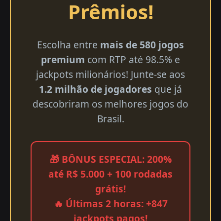
Prêmios!
Escolha entre
mais de 580 jogos
premium
com RTP até 98.5% e
jackpots milionários! Junte-se aos
1.2 milhão de jogadores
que já
descobriram os melhores jogos do
Brasil.
🎁 BÔNUS ESPECIAL: 200%
até R$ 5.000 + 100 rodadas
grátis!
🔥 Últimas 2 horas: +847
jackpots pagos!