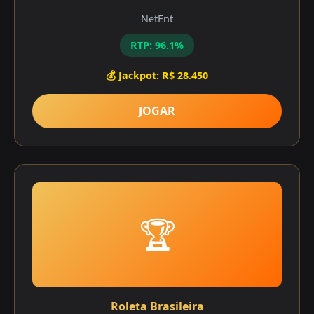
NetEnt
RTP: 96.1%
💰 Jackpot: R$ 28.450
JOGAR
🏆
Roleta Brasileira