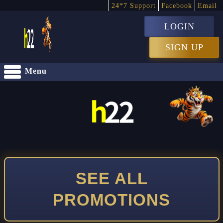
24*7 Support
Facebook
Email
LOGIN
SIGN UP
Menu
SEE ALL
PROMOTIONS