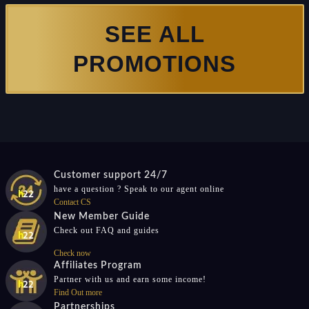
SEE ALL
PROMOTIONS
Customer support 24/7
have a question ? Speak to our agent online
Contact CS
New Member Guide
Check out FAQ and guides
Check now
Affiliates Program
Partner with us and earn some income!
Find Out more
Partnerships