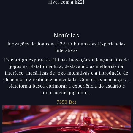
nível com a h22!
Notícias
Inovações de Jogos na h22: O Futuro das Experiências
Interativas
Este artigo explora as últimas inovações e lançamentos de
jogos na plataforma h22, destacando as melhorias na
interface, mecânicas de jogo interativas e a introdução de
elementos de realidade aumentada. Com essas mudanças, a
plataforma busca aprimorar a experiência do usuário e
atrair novos jogadores.
7359 Bet