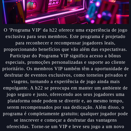
O 'Programa VIP' da h22 oferece uma experiência de jogo
exclusiva para seus membros. Este programa é projetado
para reconhecer e recompensar jogadores leais,
proporcionando benefícios que vão além das expectativas.
Participar do Programa VIP significa acesso a bônus
especiais, promoções personalizadas e suporte ao cliente
prioritário. Os membros VIP também têm a oportunidade de
desfrutar de eventos exclusivos, como torneios privados e
viagens, tornando a experiência de jogo ainda mais
empolgante. A h22 se preocupa em manter um ambiente de
jogo seguro e justo, oferecendo aos seus jogadores uma
plataforma onde podem se divertir e, ao mesmo tempo,
serem recompensados por sua dedicação. Além disso, o
programa é completamente gratuito; qualquer jogador pode
se inscrever e começar a desfrutar das vantagens
oferecidas. Torne-se um VIP e leve seu jogo a um novo