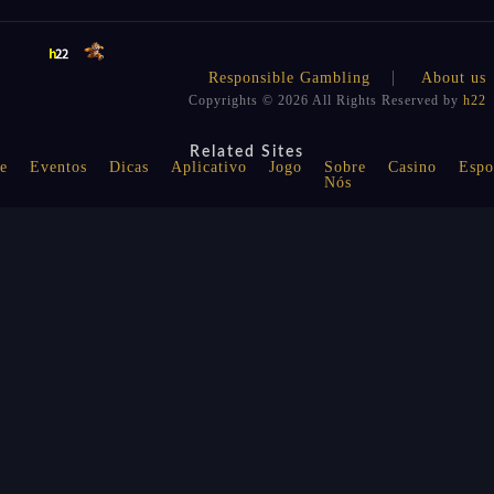
Responsible Gambling
About us
Copyrights © 2026 All Rights Reserved by
h22
Related Sites
e
Eventos
Dicas
Aplicativo
Jogo
Sobre
Casino
Espo
Nós