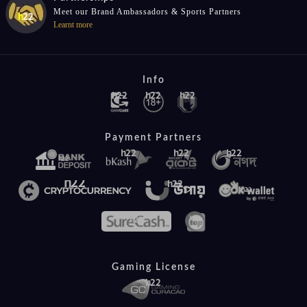
Meet our Brand Ambassadors & Sports Partners
Learnt more
Info
Payment Partners
Gaming License